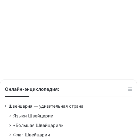
economy”.
Part
I
05/03/2014
Greater Geneva Berne area:
“We represent nearly 40% of
the Swiss economy”. Part I
Онлайн-энциклопедия:
Швейцария — удивительная страна
Языки Швейцарии
«Большая Швейцария»
Флаг Швейцарии