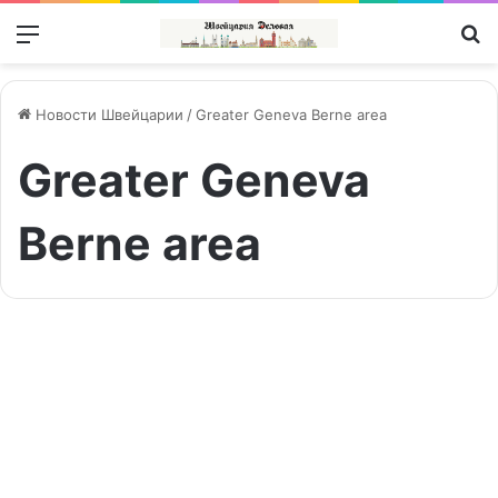
Меню
П
Новости Швейцарии
/
Greater Geneva Berne area
Greater Geneva
Berne area
Западная
Швейцария
Выбор редакции | Aktuell
как
магнит
для
международных
компаний