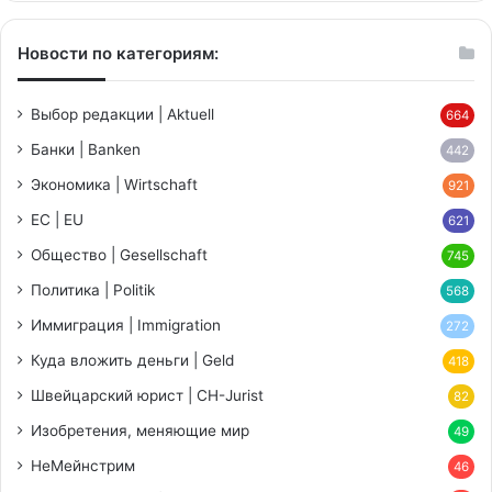
Новости по категориям:
Выбор редакции | Aktuell
664
Банки | Banken
442
Экономика | Wirtschaft
921
ЕС | EU
621
Общество | Gesellschaft
745
Политика | Politik
568
Иммиграция | Immigration
272
Куда вложить деньги | Geld
418
Швейцарский юрист | CH-Jurist
82
Изобретения, меняющие мир
49
НеМейнстрим
46