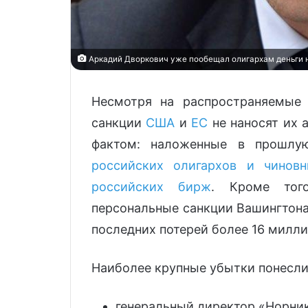
Аркадий Дворкович уже пообещал олигархам деньги н
Несмотря на распространяемые
санкции
США
и
ЕС
не наносят их 
фактом: наложенные в прошл
российских олигархов и чиновн
российских бирж
. Кроме того
персональные санкции Вашингтона
последних потерей более 16 милл
Наиболее крупные убытки понесли,
генеральный директор «Норник