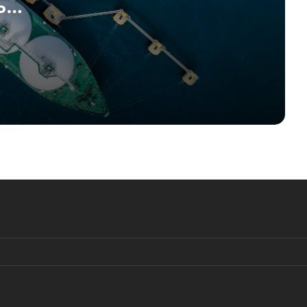
ь
Путиных и Цзиньпинов
Жак Бод: швейцарский военный
санкционирован за свободу слова
Илон Маск призвал к упразднению
ЕС
Swatch Group допускает
возвращение на российский рынок