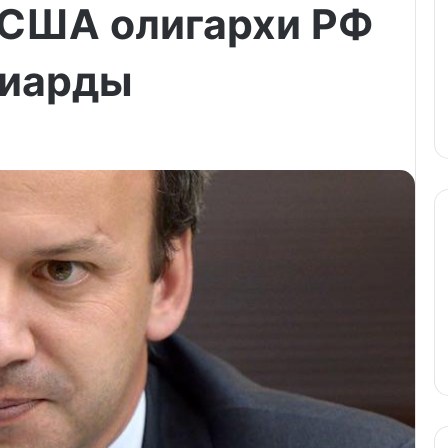
 США олигархи РФ
лиарды