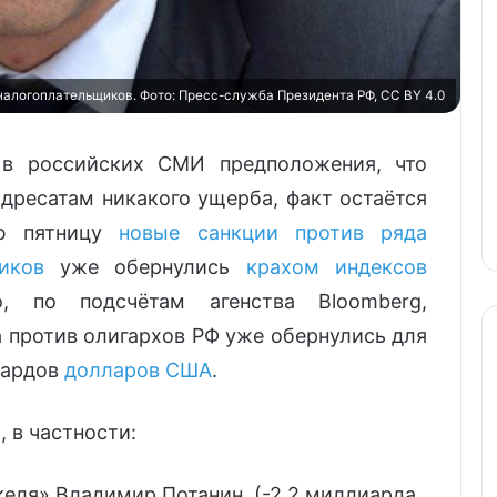
алогоплательщиков. Фото: Пресс-служба Президента РФ, CC BY 4.0
 в российских СМИ предположения, что
адресатам никакого ущерба, факт остаётся
ую пятницу
новые санкции против ряда
иков
уже обернулись
крахом индексов
, по подсчётам агенства Bloomberg,
 против олигархов РФ уже обернулись для
иардов
долларов США
.
 в частности:
еля» Владимир Потанин, (-2,2 миллиарда