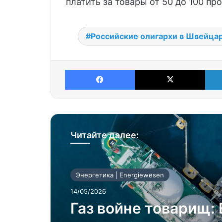
платить за товары от 50 до 100 пр
Российские олигархи в Швейца
Facebook
X
Читайте далее:
Энергетика | Energiewesen
14/05/2026
Газ войне товарищ: