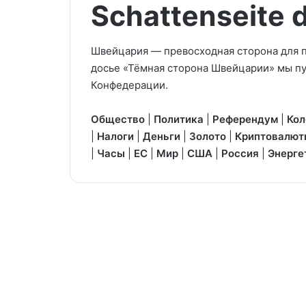
Schattenseite 
Швейцария — превосходная сторона для п
досье «Тёмная сторона Швейцарии» мы п
Конфедерации.
Общество
|
Политика
|
Референдум
|
Кол
|
Налоги
|
Деньги
|
Золото
|
Криптовалют
|
Часы
|
ЕС
|
Мир
|
США
|
Россия
|
Энерге
Стукачество
в
Швейцарии:
сосед
мой
–
враг