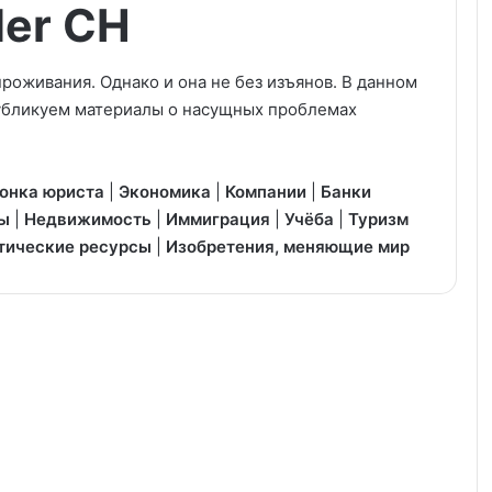
der CH
роживания. Однако и она не без изъянов. В данном
убликуем материалы о насущных проблемах
онка юриста
|
Экономика
|
Компании
|
Банки
ы
|
Недвижимость
|
Иммиграция
|
Учёба
|
Туризм
тические ресурсы
|
Изобретения, меняющие мир
Базель
введёт
избирательное
право
для
иностранцев?