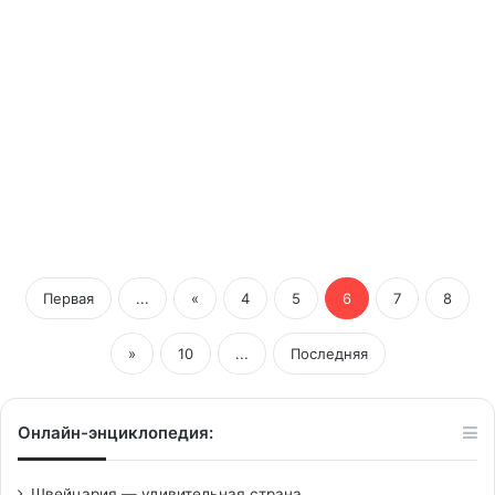
21/12/2018
Названы швейцарские
предприниматели 2018 года
Первая
...
«
4
5
6
7
8
»
10
...
Последняя
Онлайн-энциклопедия:
Швейцария — удивительная страна