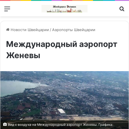
Меню
П
Новости Швейцарии
/
Аэропорты Швейцарии
Международный аэропорт
Женевы
Вид с воздуха на Международный аэропорт Женевы. Графика: