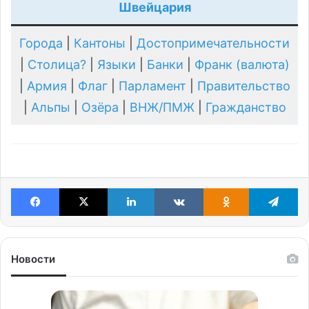
Швейцария
Города
|
Кантоны
|
Достопримечательности
|
Столица?
|
Языки
|
Банки
|
Франк (валюта)
|
Армия
|
Флаг
|
Парламент
|
Правительство
|
Альпы
|
Озёра
|
ВНЖ/ПМЖ
|
Гражданство
Facebook
X
LinkedIn
VKontakte
Odnoklassniki
Te
Новости