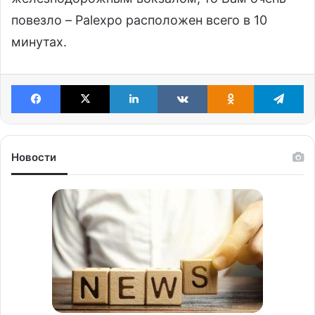
повезло – Palexpo расположен всего в 10
минутах.
Facebook
X
LinkedIn
VKontakte
Odnoklassniki
Te
Новости