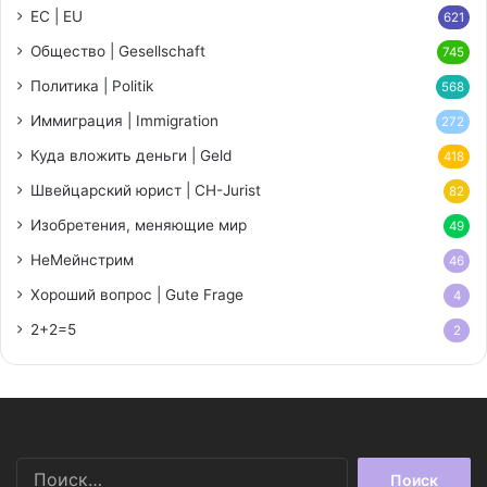
ЕС | EU
621
Общество | Gesellschaft
745
Политика | Politik
568
Иммиграция | Immigration
272
Куда вложить деньги | Geld
418
Швейцарский юрист | CH-Jurist
82
Изобретения, меняющие мир
49
НеМейнстрим
46
Хороший вопрос | Gute Frage
4
2+2=5
2
Найти: