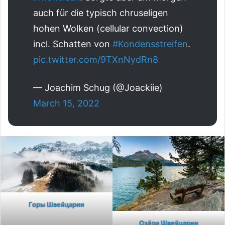
auch für die typisch chruseligen
hohen Wolken (cellular convection)
incl. Schatten von
#Kondensstreifen
.
pic.twitter.com/9TXnNydRn8
— Joachim Schug (@Joackiie)
March 15, 2022
Горы Швейцарии
Озёра Швейцарии