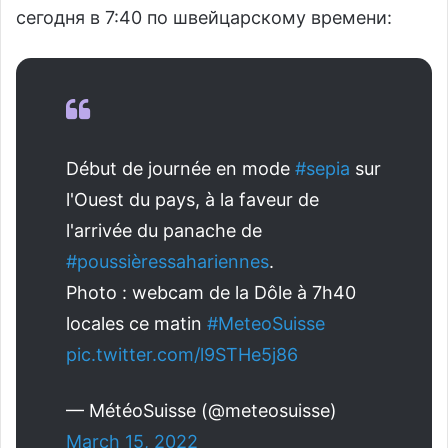
сегодня в 7:40 по швейцарскому времени:
Début de journée en mode
#sepia
sur
l'Ouest du pays, à la faveur de
l'arrivée du panache de
#poussièressahariennes
.
Photo : webcam de la Dôle à 7h40
locales ce matin
#MeteoSuisse
pic.twitter.com/l9STHe5j86
— MétéoSuisse (@meteosuisse)
March 15, 2022