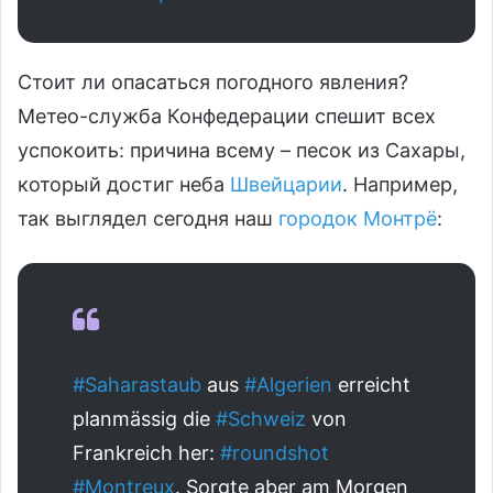
Стоит ли опасаться погодного явления?
Метео-служба Конфедерации спешит всех
успокоить: причина всему – песок из Сахары,
который достиг неба
Швейцарии
. Например,
так выглядел сегодня наш
городок Монтрё
:
#Saharastaub
aus
#Algerien
erreicht
planmässig die
#Schweiz
von
Frankreich her:
#roundshot
#Montreux
. Sorgte aber am Morgen