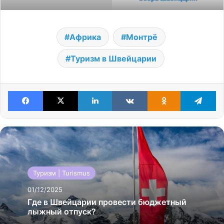
Африка
Монтрё
Туризм в Швейцарии
Facebook
X
LinkedIn
VKontakte
Odnoklassniki
Te
Туризм | Turismus
01/12/2025
Где в Швейцарии провести бюджетный
лыжный отпуск?