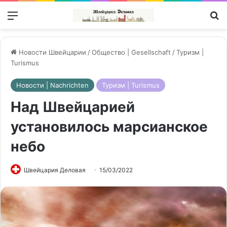
Меню
П
Новости Швейцарии
/
Общество | Gesellschaft
/
Туризм |
Turismus
Новости | Nachrichten
Туризм | Turismus
Над Швейцарией
установилось марсианское
небо
Швейцария Деловая
15/03/2022