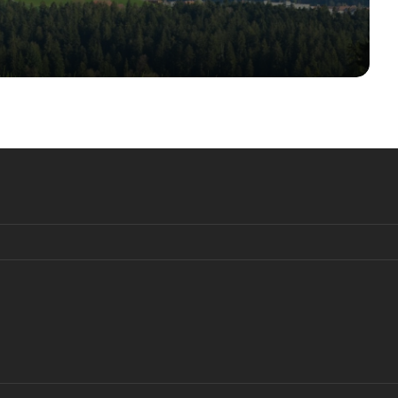
WikiLeaks: Запад осознавал риск
вступления Украины в НАТО
Олаф Шольц и его
«коронавирусная игра в страуса»