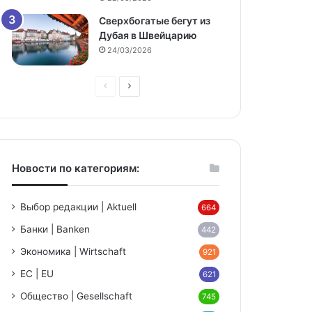
Сверхбогатые бегут из
Дубая в Швейцарию
24/03/2026
Предыдущая
Следующая
страница
страница
Новости по категориям:
Выбор редакции | Aktuell
664
Банки | Banken
442
Экономика | Wirtschaft
921
ЕС | EU
621
Общество | Gesellschaft
745