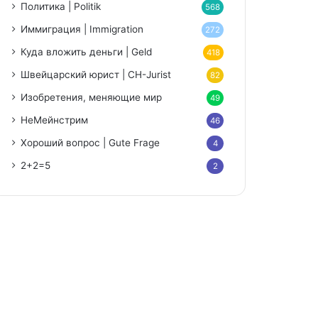
Политика | Politik
568
Иммиграция | Immigration
272
Куда вложить деньги | Geld
418
Швейцарский юрист | CH-Jurist
82
Изобретения, меняющие мир
49
НеМейнстрим
46
Хороший вопрос | Gute Frage
4
2+2=5
2