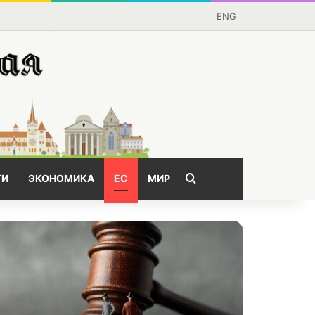
ENG
Поищем?
ГИ
ЭКОНОМИКА
ЕС
МИР