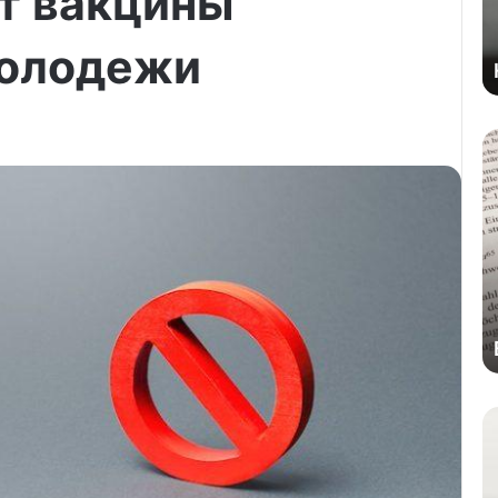
т вакцины
молодежи