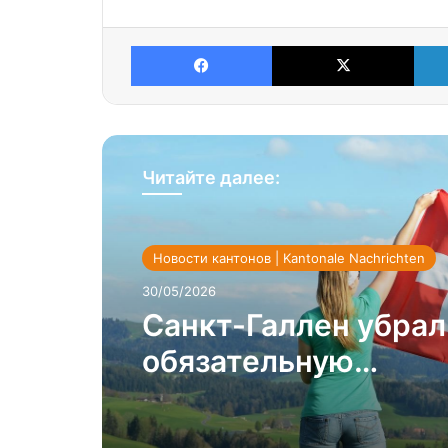
Facebook
X
Читайте далее:
Новости кантонов | Kantonale Nachrichten
30/05/2026
Санкт-Галлен убрал
обязательную
вакцинацию: побед
народа над властям