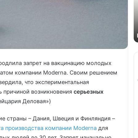
родлила запрет на вакцинацию молодых
ратом компании Moderna. Своим решением
вердила, что экспериментальная
ь причиной возникновения
серьезных
ейцария Деловая»)
ие страны – Дания, Швеция и Финляндия –
та производства компании Moderna
для
ых людей до 30 лет. Запрет изначально