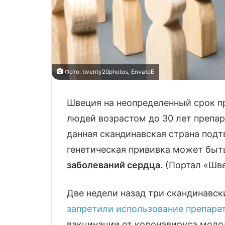
Фото: twenty20photos, EnvatoE
Швеция на неопределенный срок п
людей возрастом до 30 лет препа
данная скандинавская страна подт
генетическая прививка может быт
заболеваний сердца
. (Портал «Шв
Две недели назад три скандинавск
запретили использование препара
вакцинации от коронавируса молод