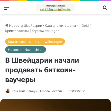
Меню
П
Новости Швейцарии
/
Куда вложить деньги | Geld
/
Криптовалюты | Kryptowährungen
Криптовалюты | Kryptowährungen
Новости | Nachrichten
В Швейцарии начали
продавать биткоин-
ваучеры
Кристина Левчук | Kristina Levchuk
10/03/2021