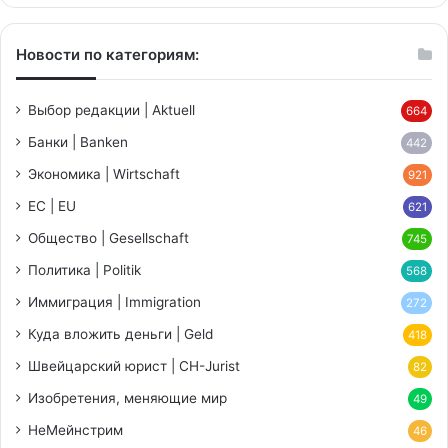
Новости по категориям:
Выбор редакции | Aktuell
664
Банки | Banken
442
Экономика | Wirtschaft
921
ЕС | EU
621
Общество | Gesellschaft
745
Политика | Politik
568
Иммиграция | Immigration
272
Куда вложить деньги | Geld
418
Швейцарский юрист | CH-Jurist
82
Изобретения, меняющие мир
49
НеМейнстрим
46