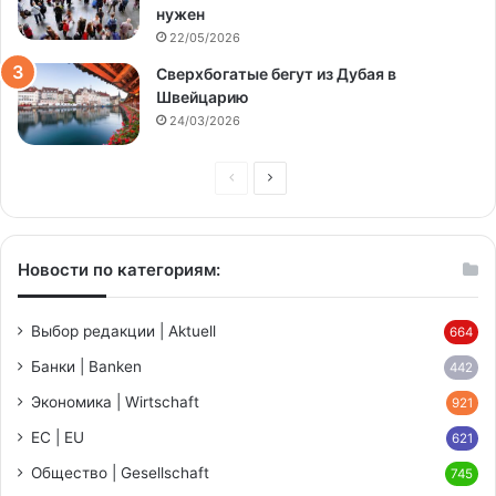
нужен
22/05/2026
Сверхбогатые бегут из Дубая в
Швейцарию
24/03/2026
Предыдущая
Следующая
страница
страница
Новости по категориям:
Выбор редакции | Aktuell
664
Банки | Banken
442
Экономика | Wirtschaft
921
ЕС | EU
621
Общество | Gesellschaft
745