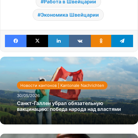
Работа в Швейцарии
Экономика Швейцарии
Facebook
X
LinkedIn
VKontakte
Odnoklassniki
Te
Новости кантонов | Kantonale Nachrichten
30/05/2026
Санкт-Галлен убрал обязательную
вакцинацию: победа народа над властями