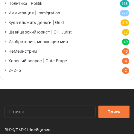
Политика | Politik
568
Иммиграция | Immigration
272
Куда вложить деньги | Geld
418
Швейцарский юрист | CH-Jurist
82
Изобретения, меняющие мир
49
НеМейнстрим
46
Хороший вопрос | Gute Frage
4
2+2=5
2
Найти:
ВНЖ/ПМЖ Швейцарии