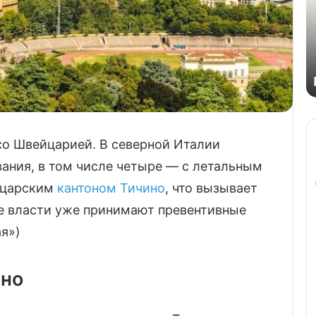
со Швейцарией. В северной Италии
ания, в том числе четыре — с летальным
йцарским
кантоном Тичино
, что вызывает
е власти уже принимают превентивные
я»)
ино