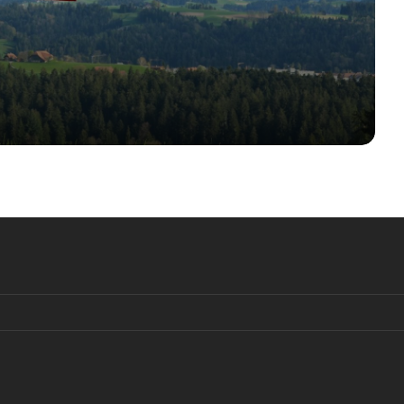
а
«Пандемия лжи»: что говорит
немецкая статистика о
и
вакцинационном статусе?
Программа «золотых паспортов»
Мальты признана незаконной
Гостелевидение противоправно
утаило данные о «пандемии
коронавируса»