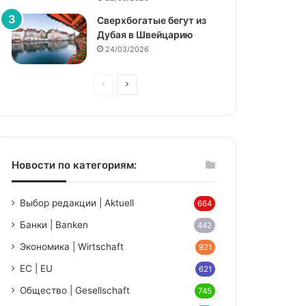
Сверхбогатые бегут из
Дубая в Швейцарию
24/03/2026
Предыдущая
Следующая
страница
страница
Новости по категориям:
Выбор редакции | Aktuell
664
Банки | Banken
442
Экономика | Wirtschaft
921
ЕС | EU
621
Общество | Gesellschaft
745