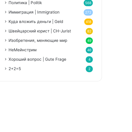
Политика | Politik
568
Иммиграция | Immigration
272
Куда вложить деньги | Geld
418
Швейцарский юрист | CH-Jurist
82
Изобретения, меняющие мир
49
НеМейнстрим
46
Хороший вопрос | Gute Frage
4
2+2=5
2