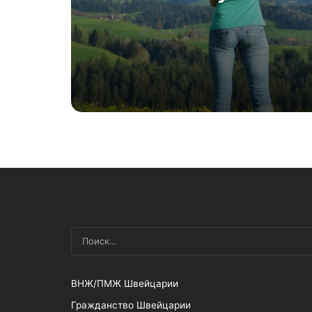
вакцинацию: побед
народа над властям
ВНЖ/ПМЖ Швейцарии
Гражданство Швейцарии