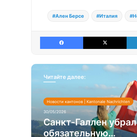
Ален Берсе
Италия
Н
Facebook
X
Читайте далее:
Новости кантонов | Kantonale Nachrichten
30/05/2026
Санкт-Галлен убрал
обязательную