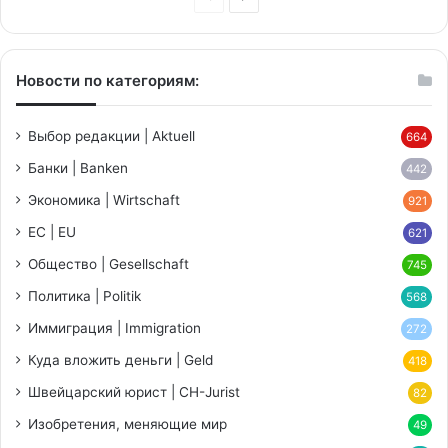
страница
страница
Новости по категориям:
Выбор редакции | Aktuell
664
Банки | Banken
442
Экономика | Wirtschaft
921
ЕС | EU
621
Общество | Gesellschaft
745
Политика | Politik
568
Иммиграция | Immigration
272
Куда вложить деньги | Geld
418
Швейцарский юрист | CH-Jurist
82
Изобретения, меняющие мир
49