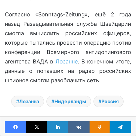
Согласно «Sonntags-Zeitung», ещё 2 года
назад Разведывательная служба Швейцарии
смогла вычислить российских офицеров,
которые пытались провести операцию против
конференции Всемирного антидопингового
агентства ВАДА в
Лозанне
. В конечном итоге,
данные о попавших на радар российских
шпионов смогли разоблачить сеть.
Лозанна
Нидерланды
Россия
Facebook
X
LinkedIn
VKontakte
Odnoklassniki
Te