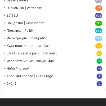
Банки | Banken
442
Экономика | Wirtschaft
921
ЕС | EU
622
Общество | Gesellschaft
745
Политика | Politik
568
Иммиграция | Immigration
273
Куда вложить деньги | Geld
418
Швейцарский юрист | CH-Jurist
82
Изобретения, меняющие мир
50
НеМейнстрим
46
Хороший вопрос | Gute Frage
4
2+2=5
2