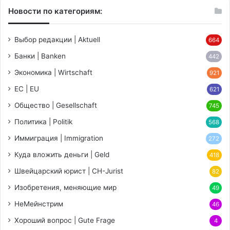
Новости по категориям:
Выбор редакции | Aktuell
664
Банки | Banken
442
Экономика | Wirtschaft
921
ЕС | EU
621
Общество | Gesellschaft
745
Политика | Politik
568
Иммиграция | Immigration
272
Куда вложить деньги | Geld
418
Швейцарский юрист | CH-Jurist
82
Изобретения, меняющие мир
49
НеМейнстрим
46
Хороший вопрос | Gute Frage
4