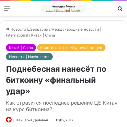
Меню
П
Новости Швейцарии
/
Международные новости |
International
/
Китай | China
Китай | China
Криптовалюты | Kryptowährungen
Новости | Nachrichten
Поднебесная нанесёт по
биткоину «финальный
удар»
Как отразится последнее решение ЦБ Китая
на курс биткоина?
Швейцария Деловая
11/09/2017