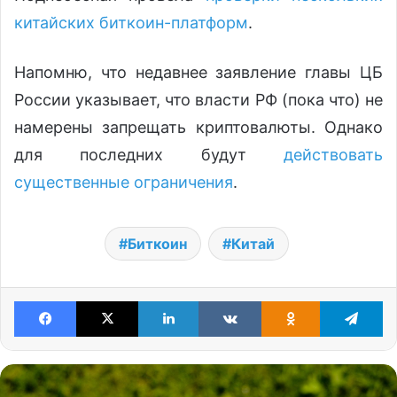
китайских биткоин-платформ
.
Напомню, что недавнее заявление главы ЦБ
России указывает, что власти РФ (пока что) не
намерены запрещать криптовалюты. Однако
для последних будут
действовать
существенные ограничения
.
Биткоин
Китай
Facebook
X
LinkedIn
VKontakte
Odnoklassniki
Te