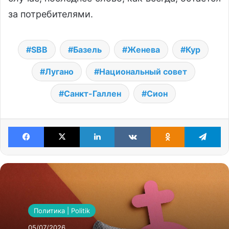
за потребителями.
SBB
Базель
Женева
Кур
Лугано
Национальный совет
Санкт-Галлен
Сион
Facebook
X
LinkedIn
VKontakte
Odnoklassniki
Te
Политика | Politik
05/07/2026