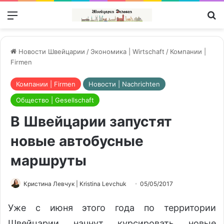
Меню
П
Новости Швейцарии
/
Экономика | Wirtschaft
/
Компании |
Firmen
Компании | Firmen
Новости | Nachrichten
Общество | Gesellschaft
В Швейцарии запустят
новые автобусные
маршруты
Кристина Левчук | Kristina Levchuk
05/05/2017
Уже с июня этого года по территории
Швейцарии начнут курсировать новые