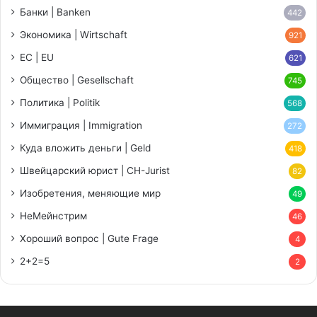
Банки | Banken
442
Экономика | Wirtschaft
921
ЕС | EU
621
Общество | Gesellschaft
745
Политика | Politik
568
Иммиграция | Immigration
272
Куда вложить деньги | Geld
418
Швейцарский юрист | CH-Jurist
82
Изобретения, меняющие мир
49
НеМейнстрим
46
Хороший вопрос | Gute Frage
4
2+2=5
2