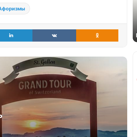
Афоризмы
LinkedIn
VKontakte
Odnoklass
Как можно передать чувства?
Как деньги влияют на людей?
Что такое социализм?
Почему в понедельник не хочется
ь
идти на работу?
Какой смысл имеет жизнь?