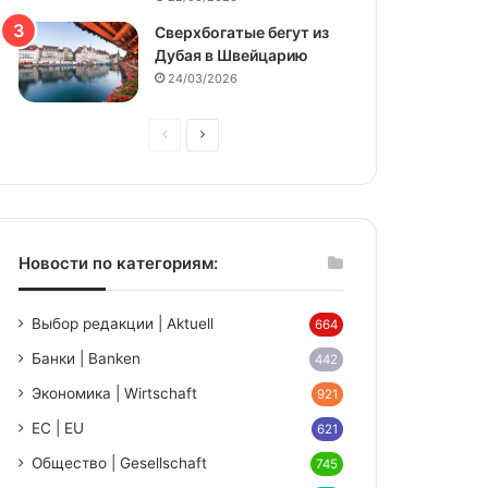
Сверхбогатые бегут из
Дубая в Швейцарию
24/03/2026
Предыдущая
Следующая
страница
страница
Новости по категориям:
Выбор редакции | Aktuell
664
Банки | Banken
442
Экономика | Wirtschaft
921
ЕС | EU
621
Общество | Gesellschaft
745