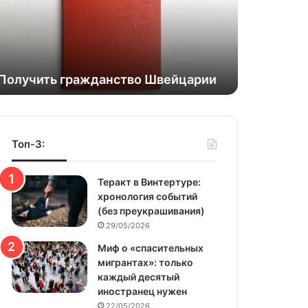
niki
Получить гражданство Швейцарии
Топ-3:
Теракт в Винтертуре:
хронология событий
(без преукрашивания)
29/05/2026
Миф о «спасительных
мигрантах»: только
каждый десятый
иностранец нужен
22/05/2026