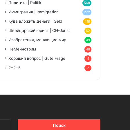
Политика | Politik
568
Иммиграция | Immigration
272
Куда вложить деньги | Geld
418
Швейцарский юрист | CH-Jurist
82
Изобретения, меняющие мир
49
НеМейнстрим
46
Хороший вопрос | Gute Frage
4
2+2=5
2
Найти: