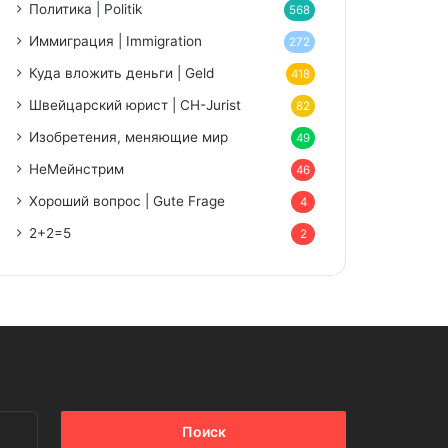
Политика | Politik
568
Иммиграция | Immigration
272
Куда вложить деньги | Geld
418
Швейцарский юрист | CH-Jurist
82
Изобретения, меняющие мир
49
НеМейнстрим
46
Хороший вопрос | Gute Frage
4
2+2=5
2
Найти: