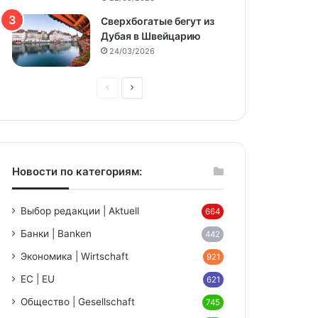
Сверхбогатые бегут из
Дубая в Швейцарию
24/03/2026
Предыдущая
Следующая
страница
страница
Новости по категориям:
Выбор редакции | Aktuell
664
Банки | Banken
442
Экономика | Wirtschaft
921
ЕС | EU
621
Общество | Gesellschaft
745