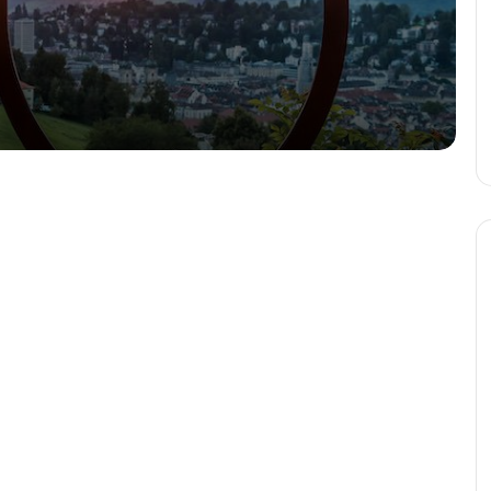
Вся правда об иллюзиях…
Как объяснить человеку, что он не
прав, когда он прав?