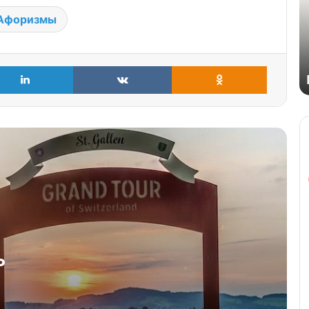
Афоризмы
LinkedIn
VKontakte
Odnoklass
Как можно передать чувства?
Как деньги влияют на людей?
Что такое социализм?
Почему в понедельник не хочется
ь
идти на работу?
Как работает сознание?