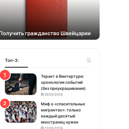
niki
Получить гражданство Швейцарии
Топ-3:
Теракт в Винтертуре:
хронология событий
(без преукрашивания)
29/05/2026
Миф о «спасительных
мигрантах»: только
каждый десятый
иностранец нужен
22/05/2026