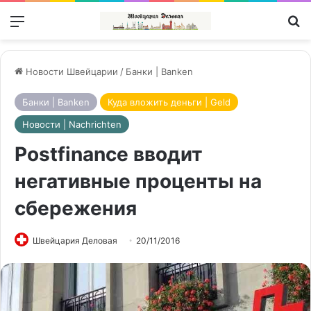
Меню
П
Новости Швейцарии
/
Банки | Banken
Банки | Banken
Куда вложить деньги | Geld
Новости | Nachrichten
Postfinance вводит
негативные проценты на
сбережения
Швейцария Деловая
20/11/2016