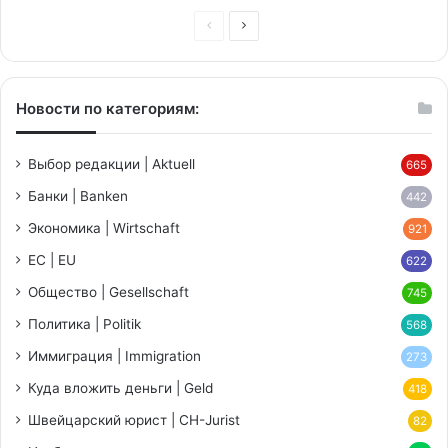
Предыдущая
Следующая
страница
страница
Новости по категориям:
Выбор редакции | Aktuell
665
Банки | Banken
442
Экономика | Wirtschaft
921
ЕС | EU
622
Общество | Gesellschaft
745
Политика | Politik
568
Иммиграция | Immigration
273
Куда вложить деньги | Geld
418
Швейцарский юрист | CH-Jurist
82