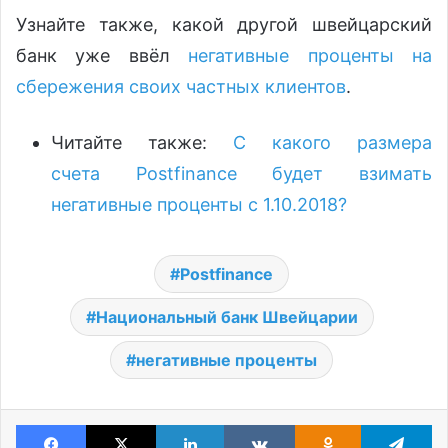
Узнайте также, какой другой швейцарский
банк уже ввёл
негативные проценты на
сбережения своих частных клиентов
.
Читайте также:
С какого размера
счета Postfinance будет взимать
негативные проценты с 1.10.2018?
Postfinance
Национальный банк Швейцарии
негативные проценты
Facebook
X
LinkedIn
VKontakte
Odnoklassniki
Te