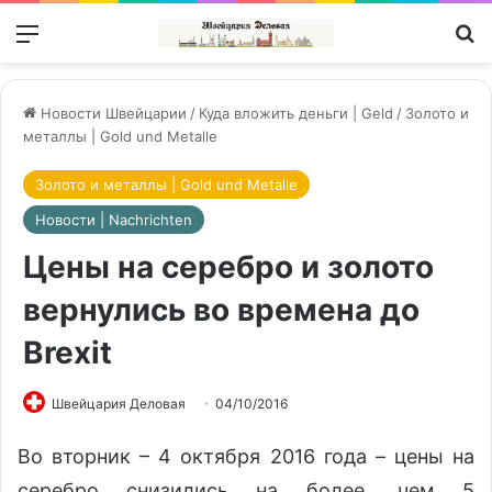
Меню
П
Новости Швейцарии
/
Куда вложить деньги | Geld
/
Золото и
металлы | Gold und Metalle
Золото и металлы | Gold und Metalle
Новости | Nachrichten
Цены на серебро и золото
вернулись во времена до
Brexit
Швейцария Деловая
04/10/2016
Во вторник – 4 октября 2016 года – цены на
серебро снизились на более, чем 5