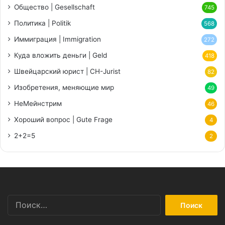
Общество | Gesellschaft
745
Политика | Politik
568
Иммиграция | Immigration
272
Куда вложить деньги | Geld
418
Швейцарский юрист | CH-Jurist
82
Изобретения, меняющие мир
49
НеМейнстрим
46
Хороший вопрос | Gute Frage
4
2+2=5
2
Найти: