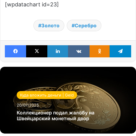
[wpdatachart id=23]
Золото
Серебро
Facebook
X
LinkedIn
VKontakte
Odnoklassniki
Te
Куда вложить деньги | Geld
20/07/2025
Коллекционер подал жалобу на
Швейцарский монетный двор