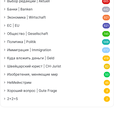
Выбор редакции | Aktuell
665
Банки | Banken
442
Экономика | Wirtschaft
921
ЕС | EU
621
Общество | Gesellschaft
745
Политика | Politik
568
Иммиграция | Immigration
272
Куда вложить деньги | Geld
418
Швейцарский юрист | CH-Jurist
82
Изобретения, меняющие мир
50
НеМейнстрим
46
Хороший вопрос | Gute Frage
4
2+2=5
2