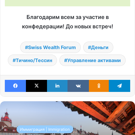
Благодарим всем за участие в
конфедерации! До новых встреч!
Swiss Wealth Forum
Деньги
Тичино/Тессин
Управление активами
Facebook
X
LinkedIn
VKontakte
Odnoklassniki
Te
Иммиграция | Immigration