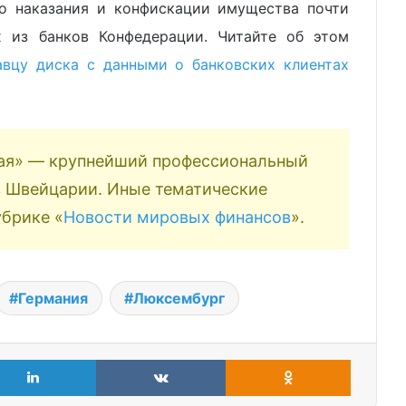
о наказания и конфискации имущества почти
х из банков Конфедерации. Читайте об этом
вцу диска с данными о банковских клиентах
ая» — крупнейший профессиональный
 в Швейцарии. Иные тематические
убрике «
Новости мировых финансов
».
Германия
Люксембург
LinkedIn
VKontakte
Odnoklass
Как в Баден-Вюртемберге
прикармливают «журналистов»