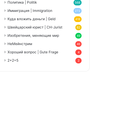
Политика | Politik
568
Иммиграция | Immigration
272
Куда вложить деньги | Geld
418
Швейцарский юрист | CH-Jurist
82
Изобретения, меняющие мир
49
НеМейнстрим
46
Хороший вопрос | Gute Frage
4
2+2=5
2