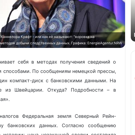
аннелора Крафт - или как её называют: "воровка на
 методов добычи следственных данных. Графика: EnergieAgentur.NRW
чивает себя в методах получения сведений о
и способами. По сообщениям немецкой прессы,
дин компакт-диск с банковскими данными. На
не из Швейцарии. Откуда? Подробности – в
ая».
налогов Федеральная земля Северный Рейн-
зу банковских данных. Согласно сообщению
в истории: цена незаконной сделки составила