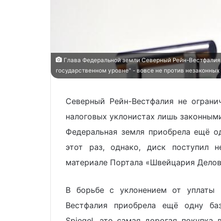
Глава Федеральной земли Северный Рейн-Вестфалия Х
государственном уровне" - вовсе не против незаконных
Северный Рейн-Вестфалия не ограни
налоговых уклонистах лишь законным
Федеральная земля приобрела ещё о
этот раз, однако, диск поступил 
материале Портала «Швейцария Делов
В борьбе с уклонением от уплаты 
Вестфалия приобрела ещё одну ба
Spiegel, это самая дорогая покупка 