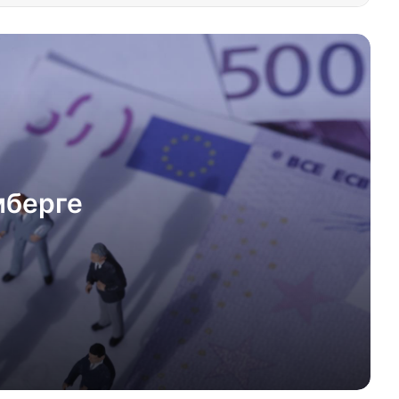
Илон Маск призвал к упразднению
ЕС
«Пандемия лжи»: что говорит
немецкая статистика о
вакцинационном статусе?
мберге
Как евробюрократы уничтожают
рабочие места?
Состоятельные граждане бегут из
Германии и остального ЕС
Саксония: вырубка леса ради
ветрогенераторов и солнечных
панелей