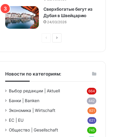
Сверхбогатые бегут из
Дубая в Швейцарию
24/03/2026
Предыдущая
Следующая
страница
страница
Новости по категориям:
Выбор редакции | Aktuell
664
Банки | Banken
442
Экономика | Wirtschaft
921
ЕС | EU
621
Общество | Gesellschaft
745