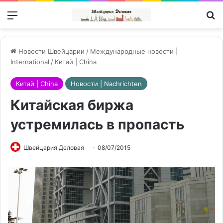
Меню
П
Новости Швейцарии
/
Международные новости |
International
/
Китай | China
Китай | China
Новости | Nachrichten
Китайская биржа
устремилась в пропасть
Швейцария Деловая
08/07/2015