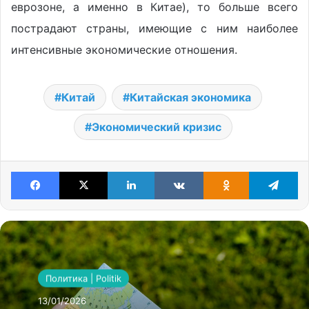
еврозоне, а именно в Китае), то больше всего
пострадают страны, имеющие с ним наиболее
интенсивные экономические отношения.
Китай
Китайская экономика
Экономический кризис
Facebook
X
LinkedIn
VKontakte
Odnoklassniki
Te
Политика | Politik
13/01/2026