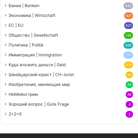
Банки | Banken
442
Экономика | Wirtschaft
921
ЕС | EU
621
Общество | Gesellschaft
745
Политика | Politik
568
Иммиграция | Immigration
272
Куда вложить деньги | Geld
418
Швейцарский юрист | CH-Jurist
82
Изобретения, меняющие мир
49
НеМейнстрим
46
Хороший вопрос | Gute Frage
4
2+2=5
2