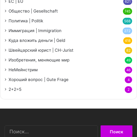
ЕС | EU
621
Общество | Gesellschaft
745
Политика | Politik
568
Иммиграция | Immigration
272
Куда вложить деньги | Geld
418
Швейцарский юрист | CH-Jurist
82
Изобретения, меняющие мир
49
НеМейнстрим
46
Хороший вопрос | Gute Frage
4
2+2=5
2
Найти: