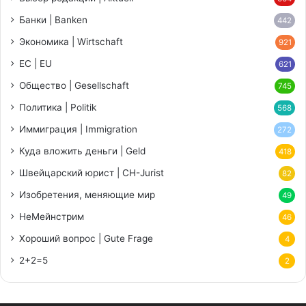
Банки | Banken
442
Экономика | Wirtschaft
921
ЕС | EU
621
Общество | Gesellschaft
745
Политика | Politik
568
Иммиграция | Immigration
272
Куда вложить деньги | Geld
418
Швейцарский юрист | CH-Jurist
82
Изобретения, меняющие мир
49
НеМейнстрим
46
Хороший вопрос | Gute Frage
4
2+2=5
2