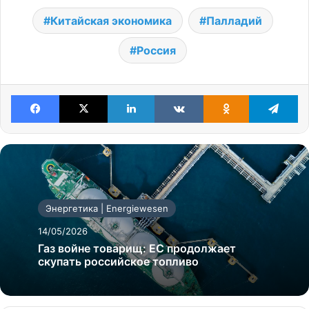
Китайская экономика
Палладий
Россия
Facebook
X
LinkedIn
VKontakte
Odnoklassniki
Te
Энергетика | Energiewesen
14/05/2026
Газ войне товарищ: ЕС продолжает
скупать российское топливо