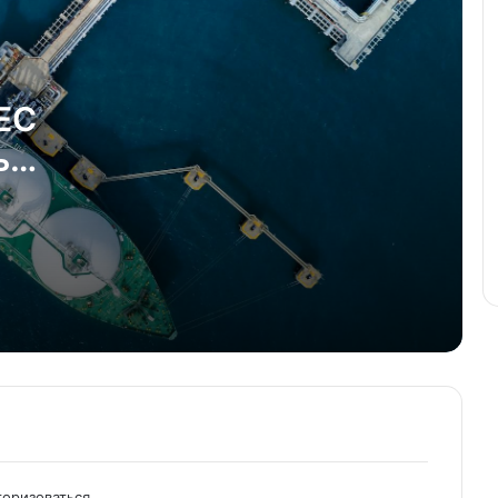
Швейцарский нейтралитет –
лучший рецепт в мире Трампов,
Путиных и Цзиньпинов
 ЕС
Swatch Group допускает
возвращение на российский рынок
ь
Женева примет встречу Путина и
Зеленского?
ЕС в процессе «санкционного
полураспада»?
Международный уголовный суд:
история упадка
торизоваться
.