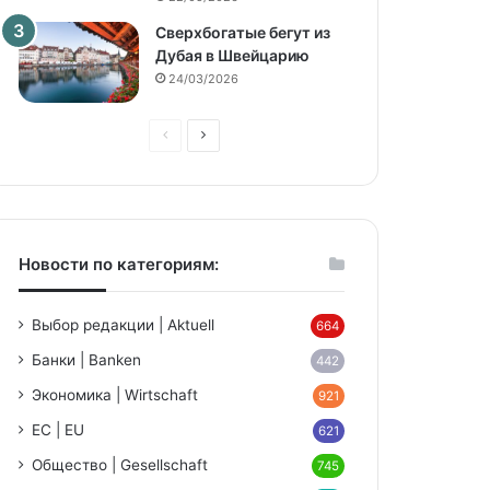
Сверхбогатые бегут из
Дубая в Швейцарию
24/03/2026
Предыдущая
Следующая
страница
страница
Новости по категориям:
niki
Выбор редакции | Aktuell
664
Банки | Banken
442
Экономика | Wirtschaft
921
ЕС | EU
621
Общество | Gesellschaft
745