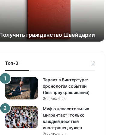
Получить гражданство Швейцарии
Топ-3:
Теракт в Винтертуре:
хронология событий
(без преукрашивания)
29/05/2026
Миф о «спасительных
мигрантах»: только
каждый десятый
иностранец нужен
22/05/2026