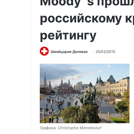
Moody`s прошл
российскому 
рейтингу
Швейцария Деловая
25/02/2015
Графика: Christophe Meneboeuf