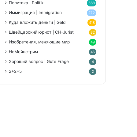
Политика | Politik
568
Иммиграция | Immigration
272
Куда вложить деньги | Geld
418
Швейцарский юрист | CH-Jurist
82
Изобретения, меняющие мир
49
НеМейнстрим
46
Хороший вопрос | Gute Frage
4
2+2=5
2