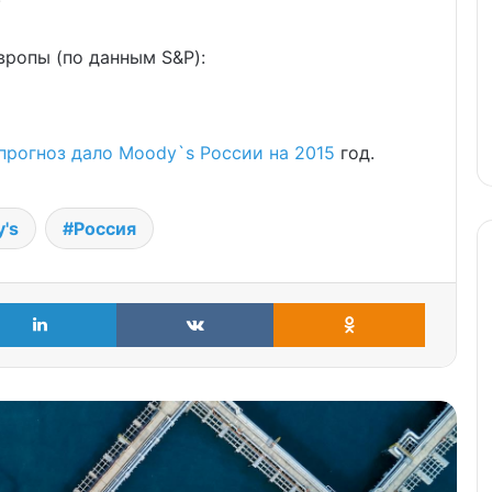
вропы (по данным S&P):
прогноз дало Moody`s России на 2015
год.
's
Россия
LinkedIn
VKontakte
Odnoklass
Газ войне товарищ: ЕС продолжает
скупать российское топливо
МИД советует гражданам
покинуть Иран, Израиль и Дубай/
ОАЭ