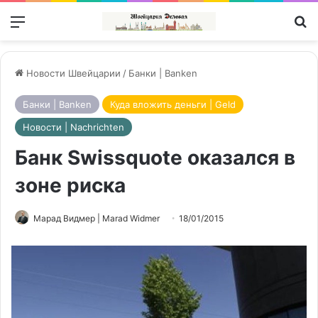
Меню
П
Новости Швейцарии
/
Банки | Banken
Банки | Banken
Куда вложить деньги | Geld
Новости | Nachrichten
Банк Swissquote оказался в
зоне риска
Марад Видмер | Marad Widmer
18/01/2015