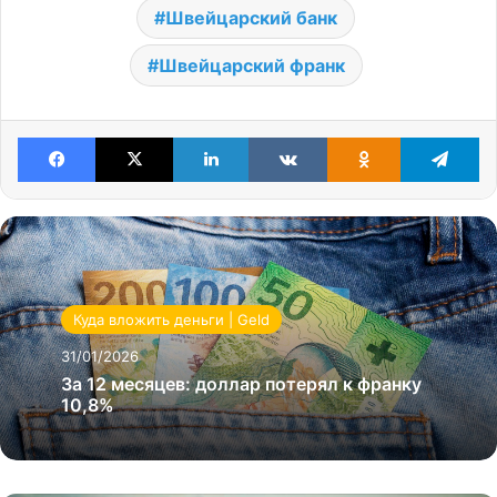
Швейцарский банк
Швейцарский франк
Facebook
X
LinkedIn
VKontakte
Odnoklassniki
Te
Куда вложить деньги | Geld
31/01/2026
За 12 месяцев: доллар потерял к франку
10,8%