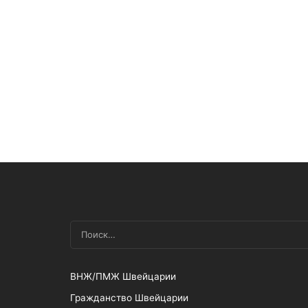
18/01/2015
Банк Swissquote
оказался в зоне риска
ВНЖ/ПМЖ Швейцарии
Гражданство Швейцарии