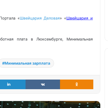
Портала «
Швейцария Деловая
» «
Швейцария и
аботная плата в Люксембурге, Минимальная
Минимальная зарплата
LinkedIn
VKontakte
Odnoklass
Социалистическая элита ЕС
повысила себе зарплаты
Налоговое соглашение Россия-