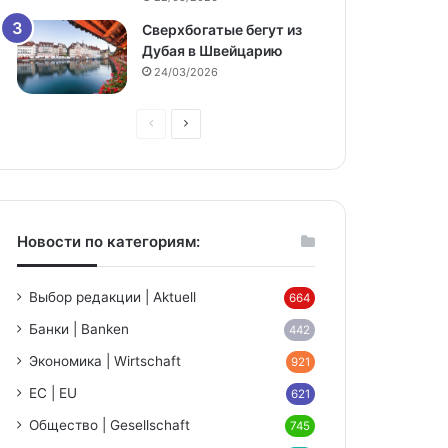
Сверхбогатые бегут из
Дубая в Швейцарию
24/03/2026
Предыдущая
Следующая
страница
страница
Новости по категориям:
Выбор редакции | Aktuell
664
Банки | Banken
niki
442
Экономика | Wirtschaft
921
ЕС | EU
621
Общество | Gesellschaft
745