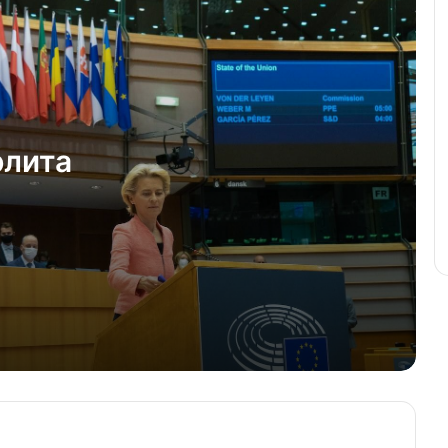
Швейцария заморожено: каковы
последствия?
9’045 швейцарских франков
Конфедерация остаётся
элита
привлекательной для экспатов
Сколько немецких денег хранится в
швейцарских банках?
Россия взыщет с оффшоров
дивиденды
Три четверти заключенных в
Швейцарии – иностранцы