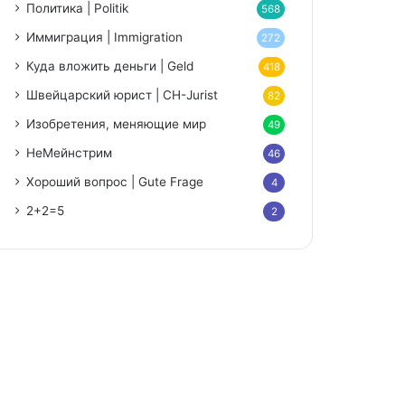
Политика | Politik
568
Иммиграция | Immigration
272
Куда вложить деньги | Geld
418
Швейцарский юрист | CH-Jurist
82
Изобретения, меняющие мир
49
НеМейнстрим
46
Хороший вопрос | Gute Frage
4
2+2=5
2