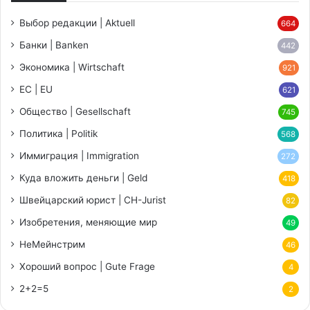
Выбор редакции | Aktuell
664
Банки | Banken
442
Экономика | Wirtschaft
921
ЕС | EU
621
Общество | Gesellschaft
745
Политика | Politik
568
Иммиграция | Immigration
272
Куда вложить деньги | Geld
418
Швейцарский юрист | CH-Jurist
82
Изобретения, меняющие мир
49
НеМейнстрим
46
Хороший вопрос | Gute Frage
4
2+2=5
2