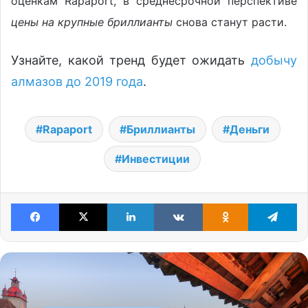
оценкам Rapaport, в среднесрочной перспективе
цены на крупные бриллианты
снова станут расти.
Узнайте, какой тренд будет ожидать
добычу
алмазов до 2019 года
.
Rapaport
Бриллианты
Деньги
Инвестиции
Facebook
X
LinkedIn
VKontakte
Odnoklassniki
Te