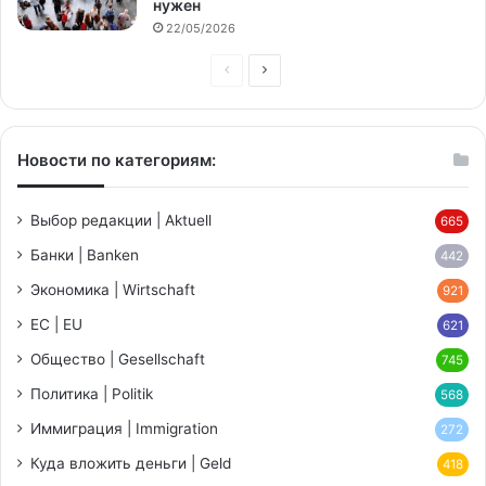
нужен
22/05/2026
Предыдущая
Следующая
страница
страница
Новости по категориям:
Выбор редакции | Aktuell
665
Банки | Banken
442
Экономика | Wirtschaft
921
ЕС | EU
621
Общество | Gesellschaft
745
Политика | Politik
568
Иммиграция | Immigration
272
Куда вложить деньги | Geld
418