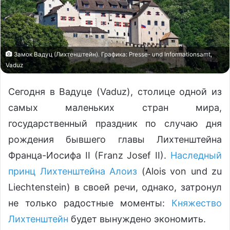
Замок Вадуц (Лихтенштейн). Графика: Presse- und Informationsamt,
Vaduz
Сегодня в Вадуце (Vaduz), столице одной из
самых маленьких стран мира,
государственный праздник по случаю дня
рождения бывшего главы Лихтенштейна
Франца-Иосифа II (Franz Josef II).
Наследный
принц Лихтенштейна Алоиз
(Alois von und zu
Liechtenstein) в своей речи, однако, затронул
не только радостные моменты:
Княжество
Лихтенштейн
будет вынуждено экономить.