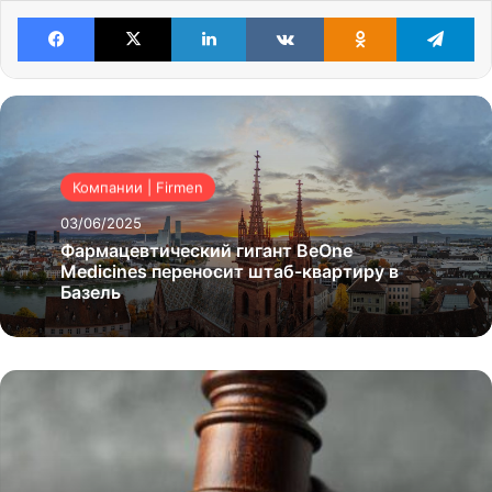
Facebook
X
LinkedIn
VKontakte
Odnoklassniki
Te
Компании | Firmen
03/06/2025
Фармацевтический гигант BeOne
Medicines переносит штаб-квартиру в
Базель