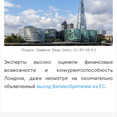
Лондон. Графика: Diego Delso, CC-BY-SA 4.0
Эксперты высоко оценили финансовые
возможности и конкурентоспособность
Лондона, даже несмотря на окончательно
объявленный
выход Великобритании из ЕС
.
Facebook
X
LinkedIn
VKontakte
Odnoklassniki
Te