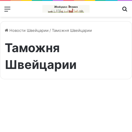
Меню
П
Новости Швейцарии
/
Таможня Швейцарии
Таможня
Швейцарии
6
млн
Цифра дня | Zahl des Tages
швейцарских
франков