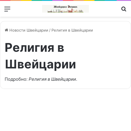
Меню
П
Новости Швейцарии
/
Религия в Швейцарии
Религия в
Швейцарии
Подробно:
Религия в Швейцарии
.
Действительно
ли
Общество | Gesellschaft
неверующие
стали
в
Швейцарии