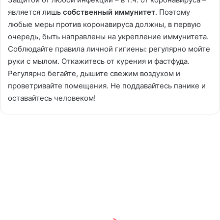
является лишь
собственный иммунитет
. Поэтому
любые меры против коронавируса должны, в первую
очередь, быть направлены на укрепление иммунитета.
Соблюдайте правила личной гигиены: регулярно мойте
руки с мылом. Откажитесь от курения и фастфуда.
Регулярно бегайте, дышите свежим воздухом и
проветривайте помещения. Не поддавайтесь панике и
оставайтесь человеком!
Швейцария
вводит
Политика | Politik
масочную
обязанность
в
транспорте