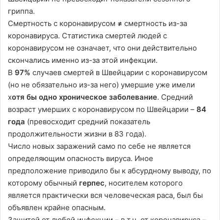
гриппа.
Смертность с коронавирусом
≠
смертность из-за
коронавируса. Статистика смертей людей с
коронавирусом не означает, что они действительно
скончались именно из-за этой инфекции.
В
97%
случаев смертей в Швейцарии с коронавирусом
(но не обязательно из-за него) умершие уже имели
х
отя бы одно хроническое заболевание
. Средний
возраст умерших с коронавирусом по Швейцарии –
84
года
(превосходит средний показатель
продолжительности жизни в 83 года).
Число новых заражений само по себе не является
определяющим опасность вируса. Иное
предположение приводило бы к абсурдному выводу, по
которому обычный
герпес
, носителем которого
является практически вся человеческая раса, был бы
объявлен крайне опасным.
Защитой от любой инфекции – в т.ч. от коронавируса –