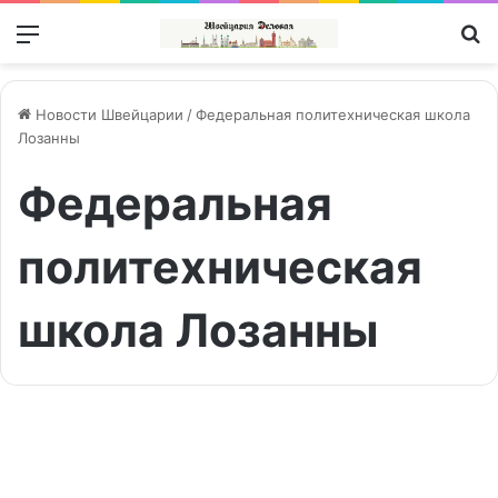
Меню
П
Новости Швейцарии
/
Федеральная политехническая школа
Лозанны
Федеральная
политехническая
школа Лозанны
Apertus:
ИИ
Изобретения, меняющие мир
из