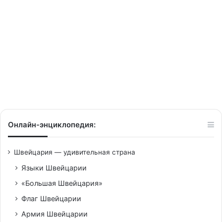
престижных
в
10/09/2017
мире
Швейцарские университеты
вошли в 100 самых
престижных в мире
Онлайн-энциклопедия:
Швейцария — удивительная страна
Языки Швейцарии
«Большая Швейцария»
Флаг Швейцарии
Армия Швейцарии