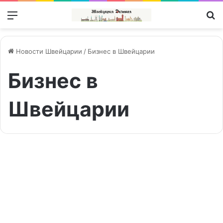
Меню
П
Новости Швейцарии
/
Бизнес в Швейцарии
Бизнес в
Швейцарии
Microsoft
будет
Изобретения, меняющие мир
разрабатывать
ИИ
в
InnoQube
Swiss