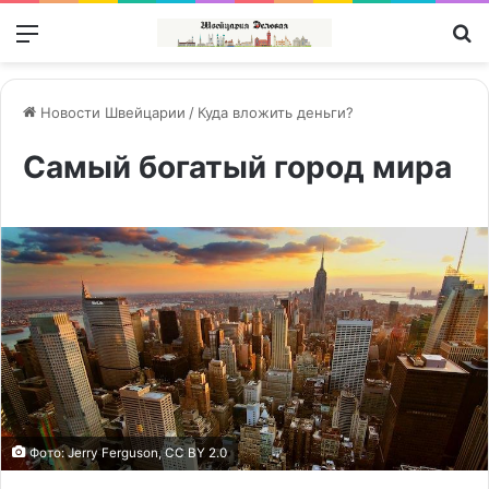
Меню
П
Новости Швейцарии
/
Куда вложить деньги?
Самый богатый город мира
Фото: Jеrry Fеrguson, CC BY 2.0