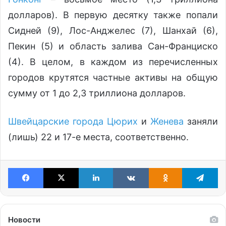
долларов). В первую десятку также попали
Сидней (9), Лос-Анджелес (7), Шанхай (6),
Пекин (5) и область залива Сан-Франциско
(4). В целом, в каждом из перечисленных
городов крутятся частные активы на общую
сумму от 1 до 2,3 триллиона долларов.
Швейцарские города
Цюрих
и
Женева
заняли
(лишь) 22 и 17-е места, соответственно.
Facebook
X
LinkedIn
VKontakte
Odnoklassniki
Te
Новости