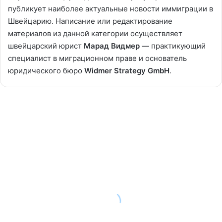
публикует наиболее актуальные новости иммиграции в
Швейцарию. Написание или редактирование
материалов из данной категории осуществляет
швейцарский юрист
Марад Видмер
— практикующий
специалист в миграционном праве и основатель
юридического бюро
Widmer Strategy GmbH
.
Почему
Роман
Абрамович
так
и
не
переехал
в
Швейцарию?
04/02/2018
Почему Роман Абрамович так