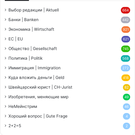
Выбор редакции | Aktuell
664
Банки | Banken
442
Экономика | Wirtschaft
921
ЕС | EU
621
Общество | Gesellschaft
745
Политика | Politik
568
Иммиграция | Immigration
272
Куда вложить деньги | Geld
418
Швейцарский юрист | CH-Jurist
82
Изобретения, меняющие мир
49
НеМейнстрим
46
Хороший вопрос | Gute Frage
4
2+2=5
2