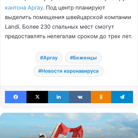
кантона Аргау
. Под центр планируют
выделить помещения швейцарской компании
Landi. Более 230 спальных мест смогут
предоставлять нелегалам сроком до трех лет.
Аргау
Беженцы
Новости коронавируса
Facebook
X
LinkedIn
VKontakte
Odnoklassniki
Te