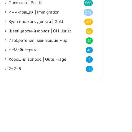
Политика | Politik
568
Иммиграция | Immigration
272
niki
Куда вложить деньги | Geld
418
Швейцарский юрист | CH-Jurist
82
Изобретения, меняющие мир
49
НеМейнстрим
46
Хороший вопрос | Gute Frage
4
2+2=5
2