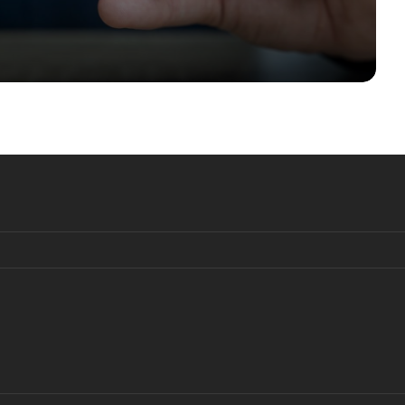
Большинство швейцарцев — за
запрет соцсетей для детей
Валюта Швейцарии вновь
порадовала инвесторов