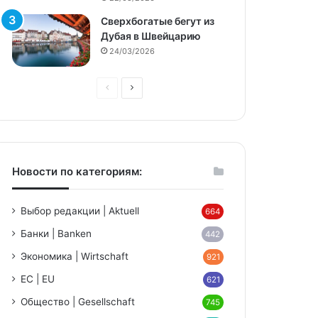
Сверхбогатые бегут из
Дубая в Швейцарию
24/03/2026
Предыдущая
Следующая
страница
страница
Новости по категориям:
Выбор редакции | Aktuell
664
Банки | Banken
442
Экономика | Wirtschaft
921
ЕС | EU
621
Общество | Gesellschaft
745