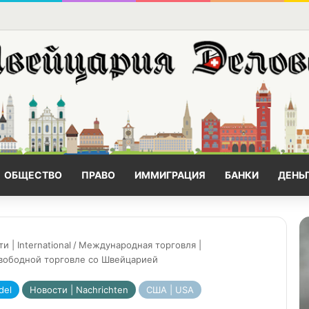
ОБЩЕСТВО
ПРАВО
ИММИГРАЦИЯ
БАНКИ
ДЕНЬ
| International
/
Международная торговля |
свободной торговле со Швейцарией
del
Новости | Nachrichten
США | USA