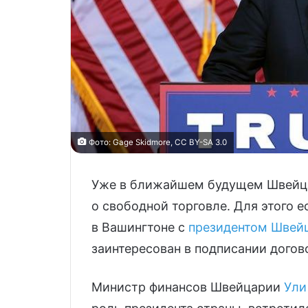
Фото: Gagе Skidmоre, CC BY-SA 3.0
Уже в ближайшем будущем Швейца
о свободной торговле. Для этого е
в Вашингтоне с
президентом Швей
заинтересован в подписании догов
Министр финансов Швейцарии
Ули