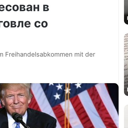
есован в
говле со
em Freihandelsabkommen mit der