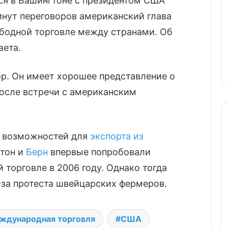
ся в Вашингтоне с президентом США
нут переговоров американский глава
ободной торговле между странами. Об
вета.
ор. Он имеет хорошее представление о
после встречи с американским
 возможностей для
экспорта из
гтон и
Берн
впервые попробовали
 торговле в 2006 году. Однако тогда
-за протеста швейцарских фермеров.
ждународная торговля
США