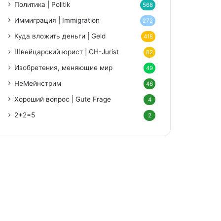
Политика | Politik
568
Иммиграция | Immigration
272
Куда вложить деньги | Geld
418
Швейцарский юрист | CH-Jurist
82
Изобретения, меняющие мир
49
НеМейнстрим
46
Хороший вопрос | Gute Frage
4
2+2=5
2