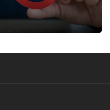
Инициатива по налогу на
наследство: зависть, ведущая к
обнищанию
Цены на собственное жильё в
Цюрихе продолжают расти
Женева примет встречу Путина и
Зеленского?