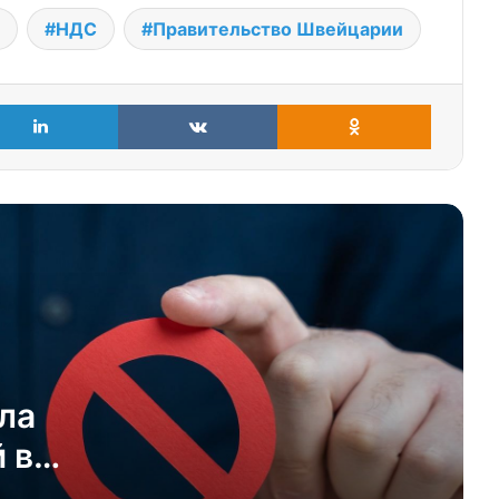
НДС
Правительство Швейцарии
LinkedIn
VKontakte
Odnoklass
Швейцария запретила экспорт
вооружений в США
Швейцария голосует: как проходит
референдум 8 марта 2026
От индивидуализации
налогообложения в Швейцарии
проиграет большинство
ла
Референдум 30 ноября 2025:
инициатива о зависти провалилась
 в