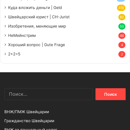
Куда вложить деньги | Geld
418
Швейцарский юрист | CH-Jurist
82
Изобретения, меняющие мир
50
НеМейнстрим
46
Хороший вопрос | Gute Frage
4
2+2=5
2
Найти:
ВНЖ/ПМЖ Швейцарии
Гражданство Швейцарии
ВНЖ за паушальный налог