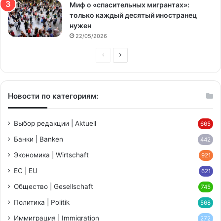
Миф о «спасительных мигрантах»:
только каждый десятый иностранец
нужен
22/05/2026
Предыдущая
Следующая
страница
страница
Новости по категориям:
Выбор редакции | Aktuell
665
Банки | Banken
442
Экономика | Wirtschaft
921
ЕС | EU
621
Общество | Gesellschaft
745
Политика | Politik
568
Иммиграция | Immigration
272