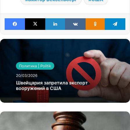
Facebook
X
LinkedIn
VKontakte
Odnoklassniki
Te
Политика | Politik
20/03/2026
Швейцария запретила экспорт
вооружений в США