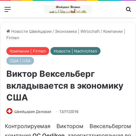
Меню
П
Новости Швейцарии
/
Экономика | Wirtschaft
/
Компании |
Firmen
Компании | Firmen
Новости | Nachrichten
США | USA
Виктор Вексельберг
вкладывается в экономику
США
Швейцария Деловая
13/11/2016
Контролируемая Виктором Вексельбергом
компания
OC Oerlikon
, зарегистрированная во