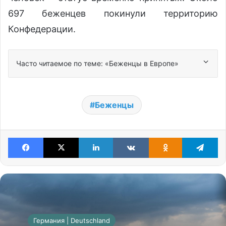
697 беженцев покинули территорию
Конфедерации.
Часто читаемое по теме: «Беженцы в Европе»
Беженцы
Facebook
X
LinkedIn
VKontakte
Odnoklassniki
Te
Германия | Deutschland