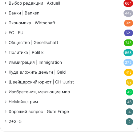
Выбор редакции | Aktuell
664
Банки | Banken
442
Экономика | Wirtschaft
921
ЕС | EU
621
Общество | Gesellschaft
745
Политика | Politik
568
Иммиграция | Immigration
272
Куда вложить деньги | Geld
418
Швейцарский юрист | CH-Jurist
82
Изобретения, меняющие мир
49
НеМейнстрим
46
Хороший вопрос | Gute Frage
4
2+2=5
2