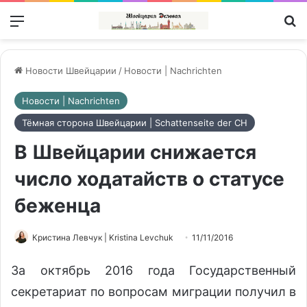
Меню
П
Новости Швейцарии
/
Новости | Nachrichten
Новости | Nachrichten
Тёмная сторона Швейцарии | Schattenseite der CH
В Швейцарии снижается
число ходатайств о статусе
беженца
Кристина Левчук | Kristina Levchuk
11/11/2016
За октябрь 2016 года Государственный
секретариат по вопросам миграции получил в