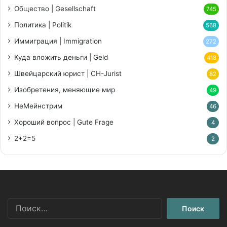
Общество | Gesellschaft
745
Политика | Politik
568
Иммиграция | Immigration
272
Куда вложить деньги | Geld
418
Швейцарский юрист | CH-Jurist
82
Изобретения, меняющие мир
49
НеМейнстрим
46
Хороший вопрос | Gute Frage
4
2+2=5
2
Найти: