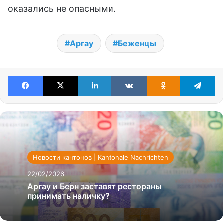
оказались не опасными.
Аргау
Беженцы
Facebook
X
LinkedIn
VKontakte
Odnoklassniki
Te
Новости кантонов | Kantonale Nachrichten
22/02/2026
Аргау и Берн заставят рестораны
принимать наличку?