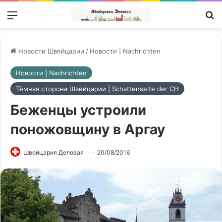
Меню
П
Новости Швейцарии
/
Новости | Nachrichten
Новости | Nachrichten
Тёмная сторона Швейцарии | Schattenseite der CH
Беженцы устроили
поножовщину в Аргау
Швейцария Деловая
20/08/2016