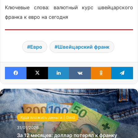
Ключевые слова: валютный курс швейцарского
франка к евро на сегодня
Евро
Швейцарский франк
Facebook
X
LinkedIn
VKontakte
Odnoklassniki
Te
Куда вложить деньги | Geld
31/01/2026
За 12 месяцев: доллар потерял к франку