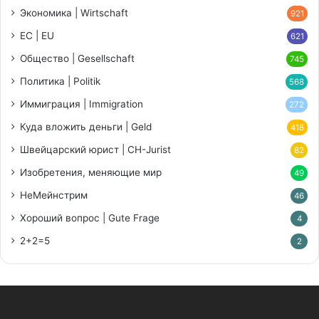
Экономика | Wirtschaft
921
ЕС | EU
621
Общество | Gesellschaft
745
Политика | Politik
568
Иммиграция | Immigration
272
Куда вложить деньги | Geld
418
Швейцарский юрист | CH-Jurist
82
Изобретения, меняющие мир
49
НеМейнстрим
46
Хороший вопрос | Gute Frage
4
2+2=5
2