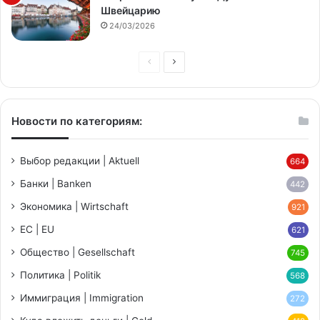
Швейцарию
24/03/2026
Предыдущая
Следующая
страница
страница
Новости по категориям:
Выбор редакции | Aktuell
664
Банки | Banken
442
Экономика | Wirtschaft
921
ЕС | EU
621
Общество | Gesellschaft
745
Политика | Politik
568
Иммиграция | Immigration
272