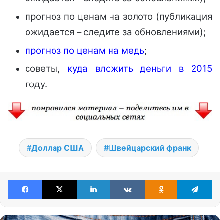
прогноз по ценам на золото (публикация
ожидается – следите за обновлениями);
прогноз по ценам на медь
;
советы,
куда вложить деньги в 2015
году.
Доллар США
Швейцарский франк
Facebook
X
LinkedIn
VKontakte
Odnoklassniki
Te