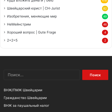
Куда вложить деньги | Geld
418
Швейцарский юрист | CH-Jurist
82
Изобретения, меняющие мир
49
НеМейнстрим
46
Хороший вопрос | Gute Frage
4
2+2=5
2
Найти:
ВНЖ/ПМЖ Швейцарии
Гражданство Швейцарии
ВНЖ за паушальный налог