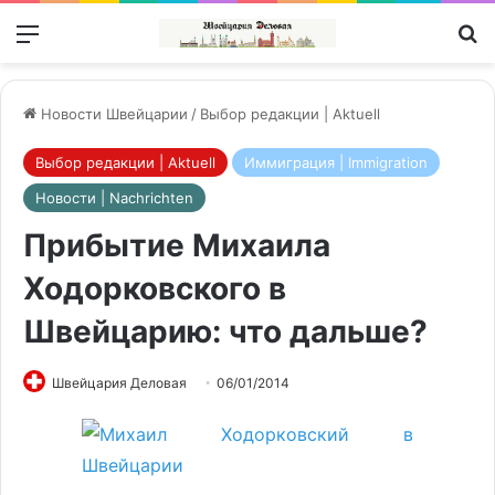
Меню
П
Новости Швейцарии
/
Выбор редакции | Aktuell
Выбор редакции | Aktuell
Иммиграция | Immigration
Новости | Nachrichten
Прибытие Михаила
Ходорковского в
Швейцарию: что дальше?
Швейцария Деловая
06/01/2014