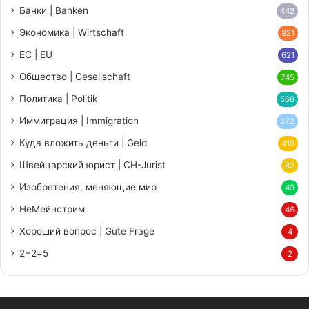
Банки | Banken
442
Экономика | Wirtschaft
921
ЕС | EU
621
Общество | Gesellschaft
745
Политика | Politik
568
Иммиграция | Immigration
272
Куда вложить деньги | Geld
418
Швейцарский юрист | CH-Jurist
82
Изобретения, меняющие мир
49
НеМейнстрим
46
Хороший вопрос | Gute Frage
4
2+2=5
2