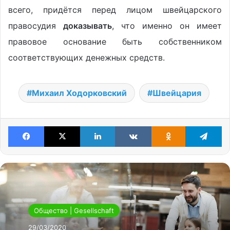
всего, придётся перед лицом швейцарского
правосудия
доказывать
, что именно он имеет
правовое основание быть собственником
соответствующих денежных средств.
Михаил Ходорковский
Швейцария
Facebook
X
LinkedIn
VKontakte
Odnoklassniki
Te
Общество | Gesellschaft
29/03/2020