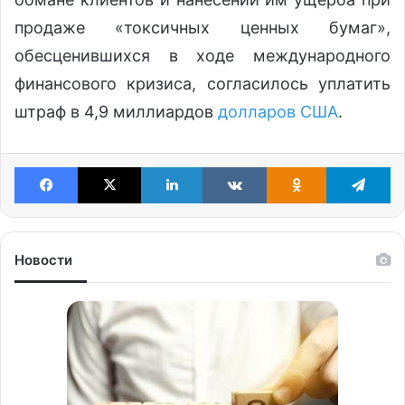
продаже «токсичных ценных бумаг»,
обесценившихся в ходе международного
финансового кризиса, согласилось уплатить
штраф в 4,9 миллиардов
долларов США
.
Facebook
X
LinkedIn
VKontakte
Odnoklassniki
Te
Новости