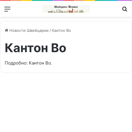
Меню
П
Новости Швейцарии
/
Кантон Во
Кантон Во
Подробно:
Кантон Во
.
В
кантоне
Новости | Nachrichten
Во
ввели
запрет
попрошайничества